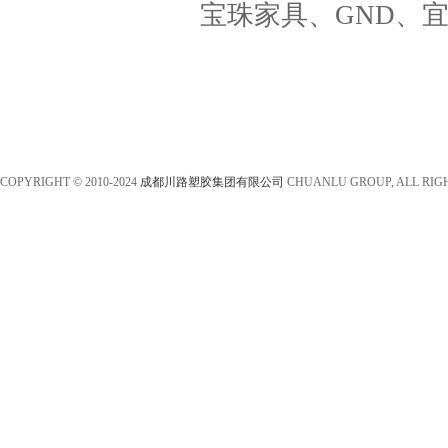
宝珠家具、
GND、
COPYRIGHT © 2010-2024
成都川路塑胶集团有限公司
CHUANLU GROUP, ALL RIG