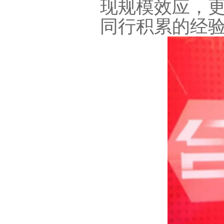
现规模效应，
同行积累的经